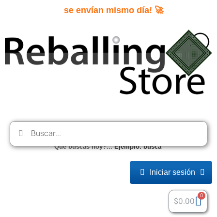
se envían 
Que buscas hoy?...
E
j
e
m
p
l
o
:
b
u
s
c
a
"
b
a
t
a
"
e
n
Iniciar sesión
$0.00