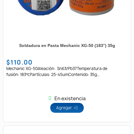
Soldadura en Pasta Mechanic XG-50 (183°) 35g
$110.00
Mechanic XG-50Aleación: Sn63/Pb37Temperatura de
fusión: 183℃Partículas: 25-45umContenido: 35g
(10cc)Envase: Bote
En existencia
Agregar >