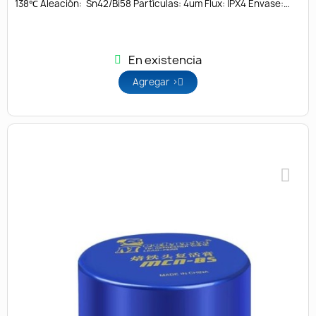
138℃ Aleación: Sn42/Bi58 Partículas: 4um Flux: IPX4 Envase:
Jeringa
En existencia
Agregar >