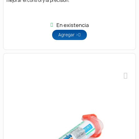
mejorar el control y la precisión.
En existencia
Agregar >