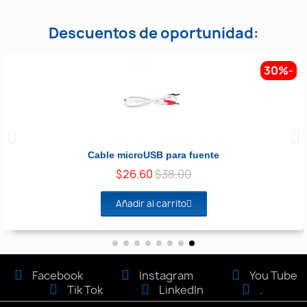
Descuentos de oportunidad:
-30%
Vista rápida
Cable microUSB para fuente
$26.60
$38.00
Añadir al carrito
Facebook
Instagram
You Tube
Tik Tok
LinkedIn
.