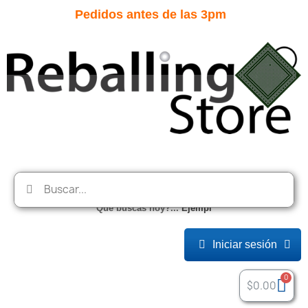
Pedidos antes de las 3pm
Que buscas hoy?...
E
j
e
m
p
l
o
:
Iniciar sesión
$0.00