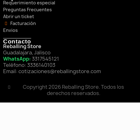
Requerimiento especial
Preguntas Frecuentes
Abrir un ticket
Facturación
Envios
Contacto
Reballing Store
Guadalajara, Jalisco
WhatsApp:
3317545121
Teléfono: 3336140103
Email: cotizaciones@reballingstore.com
Copyright 2026 Reballing Store. Todos los
derechos reservados.
×
4 personas están viendo este producto
250 000 Esferas De Soldadura De 0.65mm Sn-Pb
$1,537.00
ÚLTIMAS UNIDADES
VER PRODUCTO