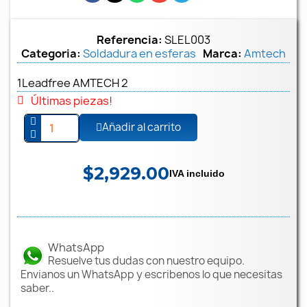
Referencia
SLEL003
Categoria
Soldadura en esferas
Marca
Amtech
1Leadfree AMTECH 2
Últimas piezas!
Añadir al carrito
$2,929.00
IVA incluido
WhatsApp
Resuelve tus dudas con nuestro equipo.
Envianos un WhatsApp y escribenos lo que necesitas
saber..