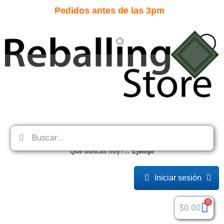
Pedidos antes de las 3pm
Que buscas hoy?...
E
j
e
m
p
l
o
:
Iniciar sesión
$0.00