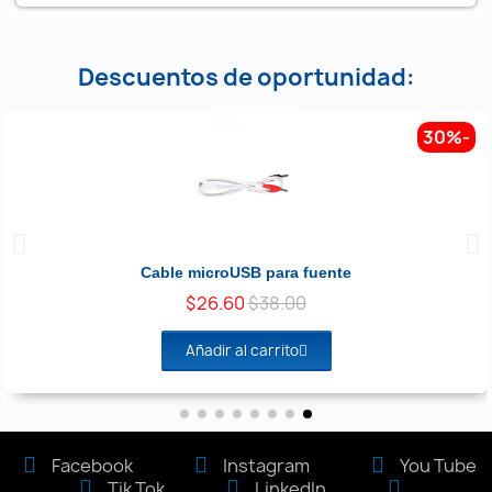
Descuentos de oportunidad:
-30%
Vista rápida
Cable microUSB para fuente
$26.60
$38.00
Añadir al carrito
Facebook
Instagram
You Tube
Tik Tok
LinkedIn
.