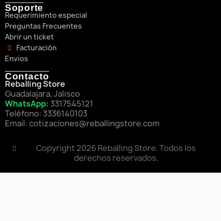
Soporte
Requerimiento especial
Preguntas Frecuentes
Abrir un ticket
Facturación
Envios
Contacto
Reballing Store
Guadalajara, Jalisco
WhatsApp:
3317545121
Teléfono: 3336140103
Email: cotizaciones@reballingstore.com
Copyright 2026 Reballing Store. Todos los
derechos reservados.
×
11 personas están viendo este producto
Transistor SMD 431 (TL431)
$4.00
EN STOCK
VER PRODUCTO